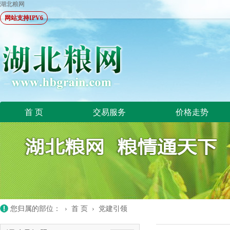
湖北粮网
网站支持IPV6
首 页
交易服务
价格走势
您归属的部位： ›
首 页
›
党建引领