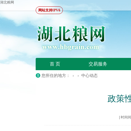
湖北粮网
网站支持IPV6
首 页
交易服务
您所住的地方： › ›
中心动态
政策
|
时间间隔