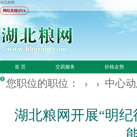
湖北粮网
网站支持IPV6
首 页
交易服务
价格走势
您职位的职位： › ›
中心动
湖北粮网开展“明纪