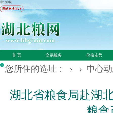
湖北粮网
网站支持IPV6
首 页
交易服务
价格走势
您所住的选址： › ›
中心动
湖北省粮食局赴湖北
粮食