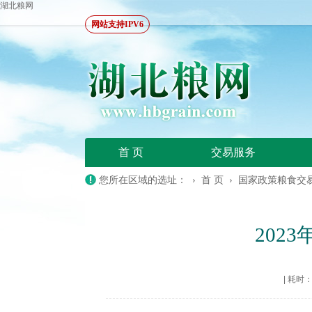
湖北粮网
网站支持IPV6
首 页
交易服务
您所在区域的选址： ›
首 页
›
国家政策粮食交
202
|
耗时：20