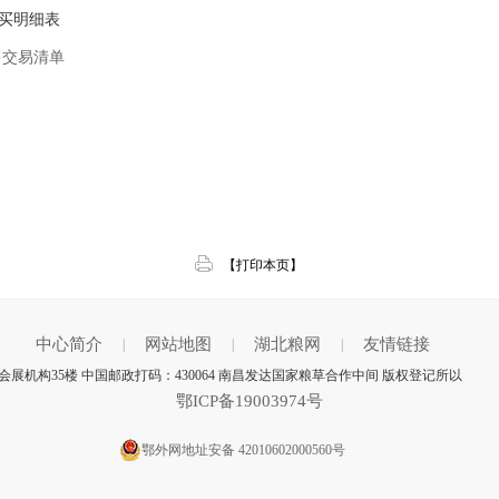
购买明细表
售交易清单
【打印本页】
中心简介
网站地图
湖北粮网
友情链接
|
|
|
展机构35楼 中国邮政打码：430064 南昌发达国家粮草合作中间 版权登记所以
鄂ICP备19003974号
鄂外网地址安备 42010602000560号